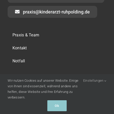
praxis@kinderarzt-ruhpolding.de
Praxis & Team
Kontakt
Notfall
Wir nutzen Cookies auf unserer Website. Einige
Einstellungen
von ihnen sind essenziell, während andere uns
helfen, diese Website und Ihre Erfahrung zu
© Kinderarzt Ruhpolding •
Impressum
•
Datenschutz
•
verbessern.
Erstellt von
Echtzeitlos
Ok