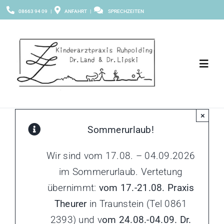
Zum
08663 94 09
|
ANFAHRT
|
SPRECHZEITEN
Inhalt
springen
Toggl
Navig
Praxis & Team
×
Sommerurlaub!
Leistungen
Wir sind vom 17.08. – 04.09.2026
Digitale Fragebögen
im Sommerurlaub. Vertetung
übernimmt:
vom 17.-21.08. Praxis
Theurer
in Traunstein (Tel 0861
Termin buchen
2393) und v
om 24.08.-04.09. Dr.